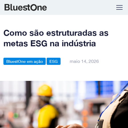
Skip to navigation
Skip to content
Como são estruturadas as
metas ESG na indústria
maio 14, 2026
BluestOne em ação
ESG