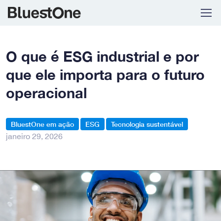
Skip to navigation
Skip to content
O que é ESG industrial e por
que ele importa para o futuro
operacional
BluestOne em ação
ESG
Tecnologia sustentável
janeiro 29, 2026