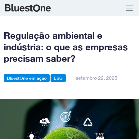
Skip to navigation
Skip to content
Regulação ambiental e
indústria: o que as empresas
precisam saber?
setembro 22, 2025
BluestOne em ação
ESG