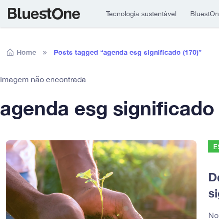
Tecnologia sustentável
BluestO
Skip to navigation
Skip to content
Home
Posts tagged “agenda esg significado (170)”
Imagem não encontrada
agenda esg significado 
E
D
s
No