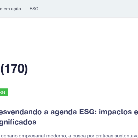
ne em ação
ESG
(170)
SG
esvendando a agenda ESG: impactos 
ignificados
 cenário empresarial moderno, a busca por práticas sustentáve