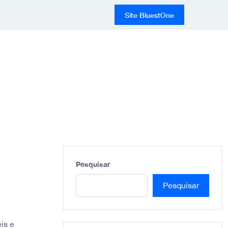
Site BluestOne
Pesquisar
e
Pesquisar
is e