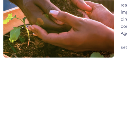
re
im
di
co
Ag
se