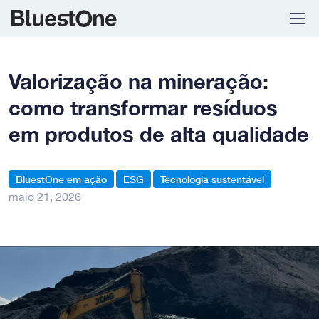
Skip to navigation
Skip to content
Valorização na mineração:
como transformar resíduos
em produtos de alta qualidade
BluestOne em ação
ESG
Tecnologia sustentável
maio 21, 2026